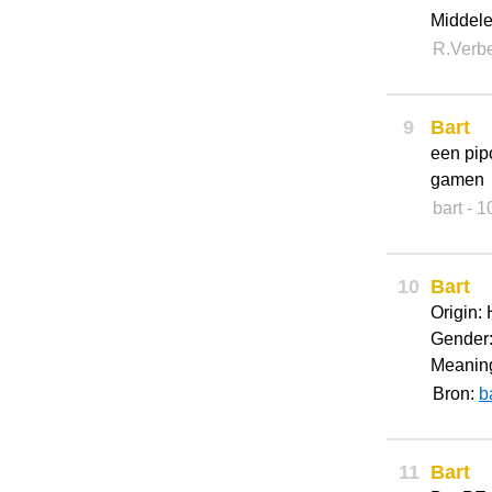
Middele
R.Verb
9
Bart
een pip
gamen
bart
- 
10
Bart
Origin:
Gender:
Meaning
Bron:
b
11
Bart