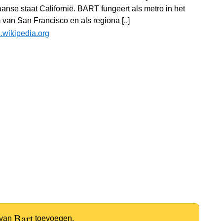
anse staat Californië. BART fungeert als metro in het
 van San Francisco en als regiona [..]
l.wikipedia.org
Bart
 van
toevoegen.