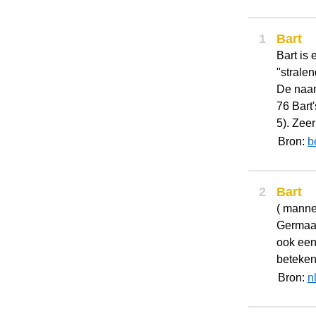
1
Bart
Bart is
"stralen
De naam
76 Bart
5). Zeer 
Bron:
b
2
Bart
( manne
Germaan
ook een
beteken
Bron:
n