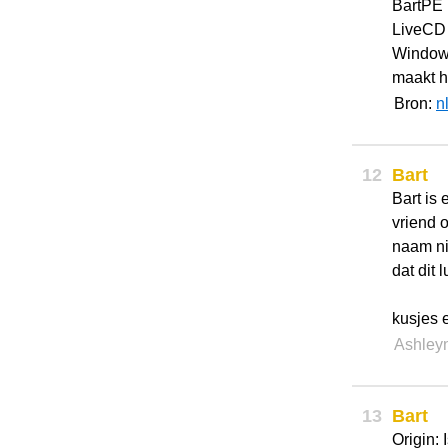
BartPE 
LiveCD 
Windows
maakt he
Bron:
n
12
Bart
Bart is
vriend o
naam ni
dat dit l
kusjes 
Ashley
13
Bart
Origin: 