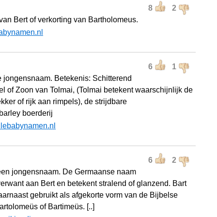
8
2
 van Bert of verkorting van Bartholomeus.
abynamen.nl
6
1
 jongensnaam. Betekenis: Schitterend
el of Zoon van Tolmai, (Tolmai betekent waarschijnlijk de
kker of rijk aan rimpels), de strijdbare
barley boerderij
llebabynamen.nl
6
2
s een jongensnaam. De Germaanse naam
verwant aan Bert en betekent stralend of glanzend. Bart
aarnaast gebruikt als afgekorte vorm van de Bijbelse
rtolomeüs of Bartimeüs. [..]