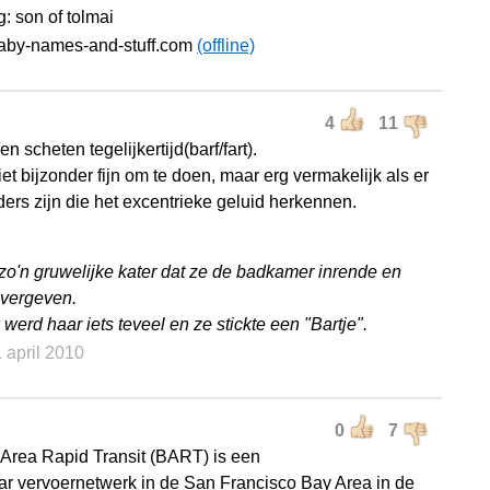
: son of tolmai
baby-names-and-stuff.com
(offline)
4
11
n scheten tegelijkertijd(barf/fart).
iet bijzonder fijn om te doen, maar erg vermakelijk als er
ers zijn die het excentrieke geluid herkennen.
zo'n gruwelijke kater dat ze de badkamer inrende en
vergeven.
werd haar iets teveel en ze stickte een "Bartje".
1 april 2010
0
7
Area Rapid Transit (BART) is een
r vervoernetwerk in de San Francisco Bay Area in de