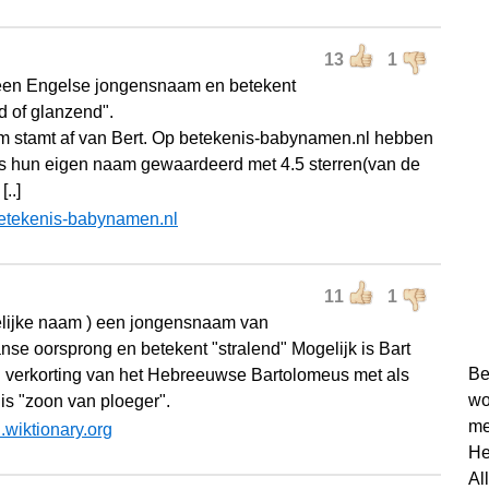
13
1
 een Engelse jongensnaam en betekent
d of glanzend".
 stamt af van Bert. Op betekenis-babynamen.nl hebben
's hun eigen naam gewaardeerd met 4.5 sterren(van de
[..]
etekenis-babynamen.nl
11
1
lijke naam ) een jongensnaam van
se oorsprong en betekent "stralend" Mogelijk is Bart
Be
 verkorting van het Hebreeuwse Bartolomeus met als
wo
is "zoon van ploeger".
me
l.wiktionary.org
He
Al