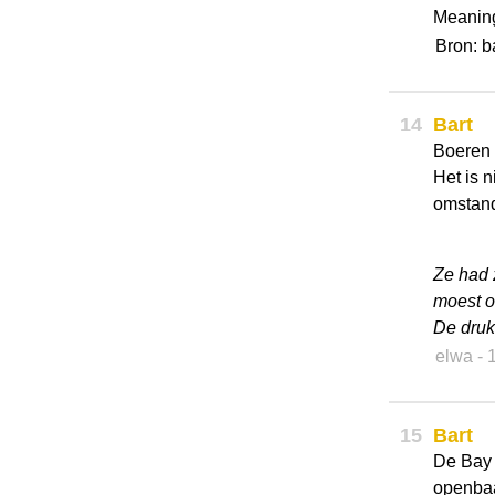
Meaning
Bron: 
14
Bart
Boeren e
Het is n
omstand
Ze had 
moest o
De druk 
elwa
- 
15
Bart
De Bay 
openbaa