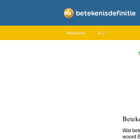
Members
A-Z
Betek
Wat bet
woord Ba