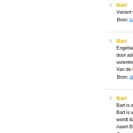
3
Bart
Variant
Bron:
b
4
Bart
Engelse
door ad
vorentre
Van de 
Bron:
a
5
Bart
Bart i
Bart is 
wordt d
naam Ba