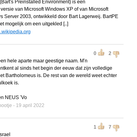
(Bart's Preinstalled Environment) is een
versie van Microsoft Windows XP of van Microsoft
 Server 2003, ontwikkeld door Bart Lagerweij. BartPE
t mogelijk om een uitgekled [..]
l.wikipedia.org
0
2
 een hele aparte maar geestige naam. M'n
ntkent al sinds het begin der eeuw dat zijn volledige
et Bartholomeus is. De rest van de wereld weet echter
ulkoek is.
en NEUS 'Vo
nootje
- 19 april 2022
1
7
Israel