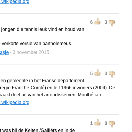
l.wikipedia.org
6
3
 jongen die tennis leuk vind en houd van
e verkorte versie van bartholemeus
asje
- 3 november 2015
5
3
 een gemeente in het Franse departement
regio Franche-Comté) en telt 1966 inwoners (2004). De
maakt deel uit van het arrondissement Montbéliard.
l.wikipedia.org
1
0
 was bij de Kelten /Galliërs en in de