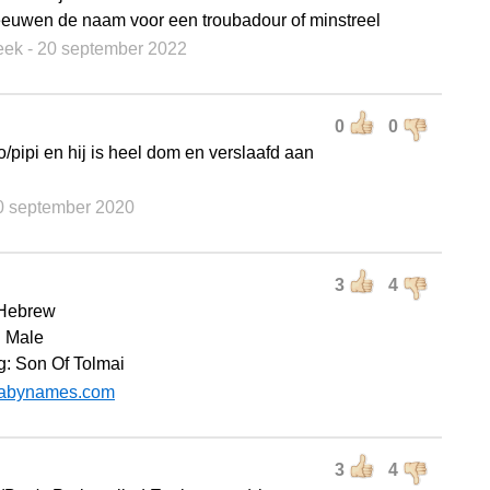
euwen de naam voor een troubadour of minstreel
eek
- 20 september 2022
0
0
o/pipi en hij is heel dom en verslaafd aan
10 september 2020
3
4
 Hebrew
 Male
: Son Of Tolmai
abynames.com
3
4