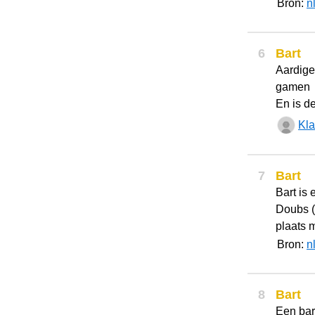
Bron:
n
6
Bart
Aardige
gamen
En is d
Kla
7
Bart
Bart is
Doubs (
plaats 
Bron:
n
8
Bart
Een bart