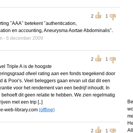
2
1
rting "AAA" betekent "authentication,
zation en accounting, Aneurysma Aortae Abdominalis".
m
- 6 december 2009
2
1
el Triple A is de hoogste
ceringsgraad ofwel rating aan een fonds toegekend door
d & Poor's. Veel beleggers gaan ervan uit dat dit een
rantie voor het rendement van een bedrijf inhoudt. In
e behoeft dit geen relatie te hebben. We zien regelmatig
Be
ijven met een trip [..]
wo
he-web-library.com
(offline)
me
He
Al
2
1