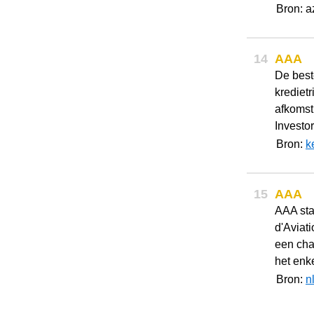
Bron: a
14
AAA
De beste
krediet
afkomst
Investor
Bron:
k
15
AAA
AAA sta
d'Aviat
een cha
het enke
Bron:
n