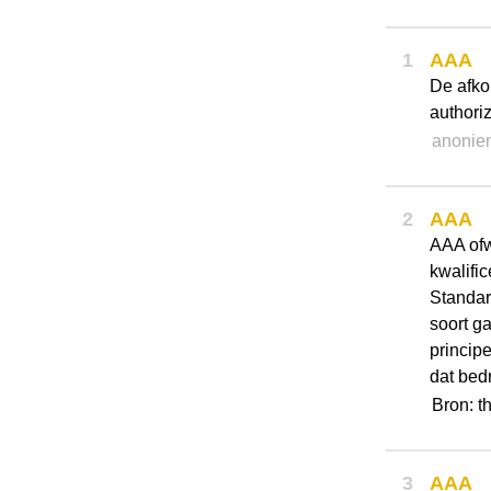
1
AAA
De afko
authori
anonie
2
AAA
AAA ofw
kwalifi
Standar
soort ga
princip
dat bedr
Bron: t
3
AAA