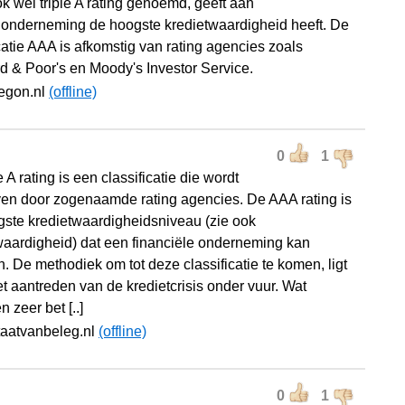
k wel triple A rating genoemd, geeft aan
 onderneming de hoogste kredietwaardigheid heeft. De
catie AAA is afkomstig van rating agencies zoals
d & Poor's en Moody's Investor Service.
egon.nl
(offline)
0
1
e A rating is een classificatie die wordt
en door zogenaamde rating agencies. De AAA rating is
gste kredietwaardigheidsniveau (zie ook
waardigheid) dat een financiële onderneming kan
. De methodiek om tot deze classificatie te komen, ligt
et aantreden van de kredietcrisis onder vuur. Wat
 zeer bet [..]
taatvanbeleg.nl
(offline)
0
1