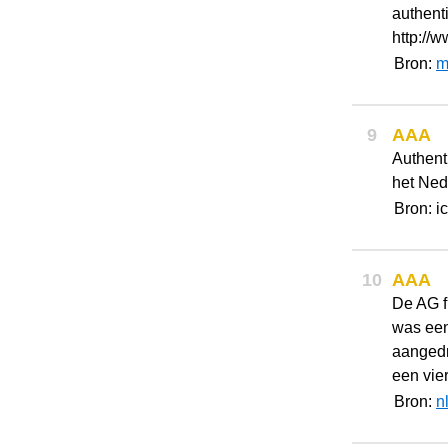
authenti
http://
Bron:
m
9
AAA
Authenti
het Nede
Bron: i
10
AAA
De AG f
was een
aangedr
een vie
Bron:
n