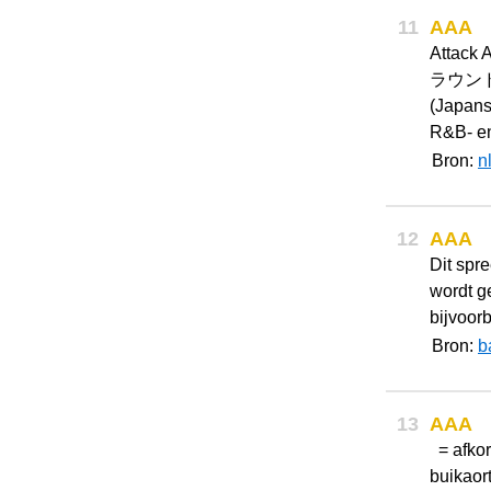
11
AAA
Attac
ラウンド, A
(Japan
R&B- en
Bron:
n
12
AAA
Dit spre
wordt g
bijvoor
Bron:
b
13
AAA
= afkor
buikaor