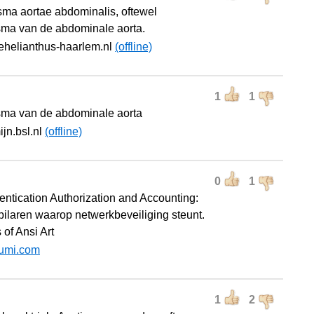
ma aortae abdominalis, oftewel
ma van de abdominale aorta.
ehelianthus-haarlem.nl
(offline)
1
1
ma van de abdominale aorta
ijn.bsl.nl
(offline)
0
1
entication Authorization and Accounting:
 pilaren waarop netwerkbeveiliging steunt.
 of Ansi Art
umi.com
1
2