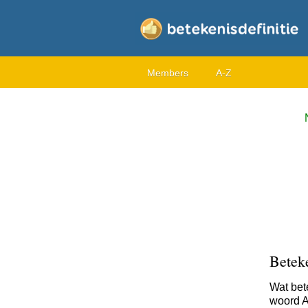
Members
A-Z
Betek
Wat bet
woord A