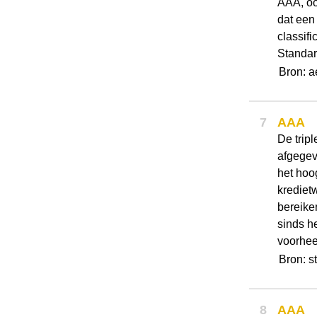
AAA, oo
dat een
classifi
Standar
Bron: a
7
AAA
De tripl
afgegev
het hoo
krediet
bereiken
sinds h
voorheen
Bron: s
8
AAA