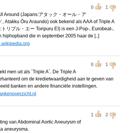
0
1
k All Around (Japans:アタック・オール・ア
takku Ōru Araundo) ook bekend als AAA of Triple A
s:トリプル・エー Toripuru Eī) is een J-Pop-, Eurobeat-,
 hiphopband die in september 2005 haar de [..]
l.wikipedia.org
0
1
ekt men uit als ´Triple A´. De Triple A
ehanteerd om de kredietwaardigheid aan te geven van
beeld banken en andere financiële instellingen.
ankenoverzicht.nl
1
2
ting van Abdominal Aortic Aneurysm of
ta aneurysma.