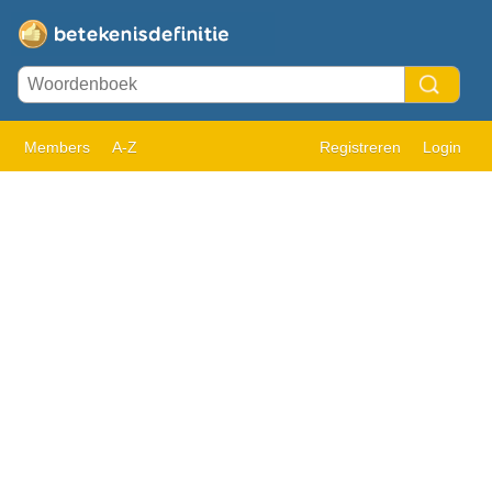
Members
A-Z
Registreren
Login