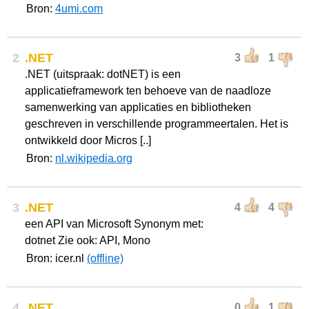
Bron:
4umi.com
2
.NET
3
1
.NET (uitspraak: dotNET) is een
applicatieframework ten behoeve van de naadloze
samenwerking van applicaties en bibliotheken
geschreven in verschillende programmeertalen. Het is
ontwikkeld door Micros [..]
Bron:
nl.wikipedia.org
3
.NET
4
4
een API van Microsoft Synonym met:
dotnet Zie ook: API, Mono
Bron: icer.nl
(offline)
4
.NET
0
1